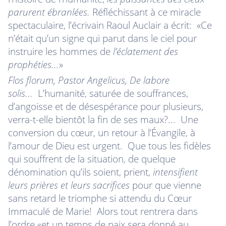
parurent ébranlées.
Réfléchissant à ce miracle
spectaculaire, l’écrivain Raoul Auclair a écrit: «Ce
n’était qu’un signe qui parut dans le ciel pour
instruire les hommes de
l’éclatement des
prophéties...
»
Flos florum, Pastor Angelicus, De labore
solis...
L’humanité, saturée de souffrances,
d’angoisse et de désespérance pour plusieurs,
verra-t-elle bientôt la fin de ses maux?... Une
conversion du cœur, un retour à l’Évangile, à
l’amour de Dieu est urgent. Que tous les fidèles
qui souffrent de la situation, de quelque
dénomination qu’ils soient, prient,
intensifient
leurs prières et leurs sacrifices
pour que vienne
sans retard le triomphe si attendu du Cœur
Immaculé de Marie! Alors tout rentrera dans
l’ordre «et un temps de paix sera donné au